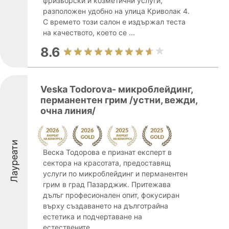
фризьорски и козметични услуги,
разположен удобно на улица Криволак 4.
С времето този салон е издържал теста
на качеството, което се ...
8.6
Veska Todorova- микроблейдинг,
перманентен грим /устни, вежди,
очна линия/
Лауреати
Веска Тодорова е признат експерт в
сектора на красотата, предоставящ
услуги по микроблейдинг и перманентен
грим в град Пазарджик. Притежава
дълъг професионален опит, фокусиран
върху създаването на дълготрайна
естетика и подчертаване на
естествените ...