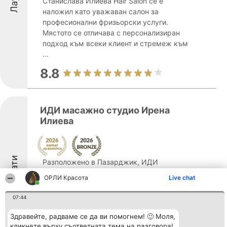
Станислава Илиева Hair Salon се е
наложил като уважаван салон за
професионални фризьорски услуги.
Мястото се отличава с персонализиран
подход към всеки клиент и стремеж към
...
8.8
ИДИ масажно студио Ирена
Илиева
Лауреати
Разположено в Пазарджик, ИДИ
масажно студио Ирена Илиева предлага
ОРЛИ Красота
Live chat
масажни услуги с акцент върху
възстановяването, релаксацията и
07:44
намаляването на напрежението.
Студиото разполага с внимателно
Здравейте, радваме се да ви помогнем! 🙂 Моля,
оформена атмосфера, която
кликнете върху съответната тема на разговора!