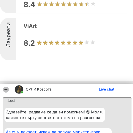
8.4
Лауреати
ViArt
8.2
ОРЛИ Красота
Live chat
Други фирми от региона
23:47
Организатор на
Класация
Контакти
Здравейте, радваме се да ви помогнем! 🙂 Моля,
класиране
Победители
Контакти
кликнете върху съответната тема на разговора!
Beautiful Company S.R.L.
Списък на
BulevardulAleea Timișul De
всички
Sus Nr. 2, Bl. A30, Sc. A, Et.
победители
Аз съм лауреат, искам да получа маркетингови