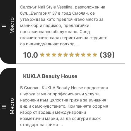
Салонът Nail Style Veselina, разположен на
бул. „България“ 37 в град Смолян, се
утвърждава като предпочитано място за
Място
маникюр и педикюр, предлагайки
II
професионално обслужване. Сред
отличителните характеристики на студиото
са индивидуалният подход ...
10.0
(39)
KUKLA Beauty House
В Смолян, KUKLA Beauty House предоставя
широка гама от професионални услуги,
насочени към цялостна грижа за външния
Място
вид и самочувствието. Компанията оформя
III
избор от водещи международни
козметични марки, за да осигури висок
стандарт на грижа ...