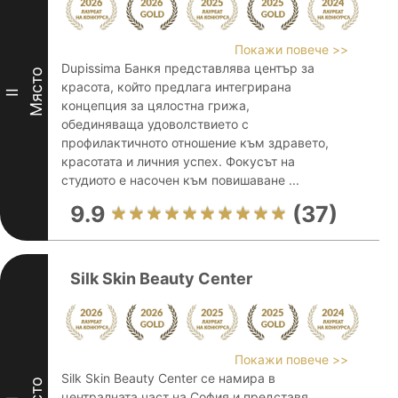
Покажи повече >>
Dupissima Банкя представлява център за
Място
красота, който предлага интегрирана
II
концепция за цялостна грижа,
обединяваща удоволствието с
профилактичното отношение към здравето,
красотата и личния успех. Фокусът на
студиото е насочен към повишаване ...
9.9
(37)
Silk Skin Beauty Center
Покажи повече >>
Silk Skin Beauty Center се намира в
централната част на София и представя