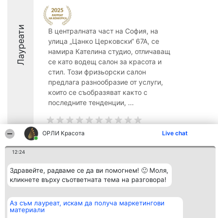
Лауреати
В централната част на София, на
улица „Цанко Церковски“ 67А, се
намира Кателина студио, отличаващ
се като водещ салон за красота и
стил. Този фризьорски салон
предлага разнообразие от услуги,
които се съобразяват както с
последните тенденции, ...
ОРЛИ Красота
Live chat
12:24
Организатор на
Класация
Контакти
класиране
Победители
Контакти
Beautiful Company S.R.L.
Здравейте, радваме се да ви помогнем! 🙂 Моля,
Списък на
BulevardulAleea Timișul De
всички
кликнете върху съответната тема на разговора!
Sus Nr. 2, Bl. A30, Sc. A, Et.
победители
4, Ap. 13
Правила
București 53-238
Статут/Устав
Аз съм лауреат, искам да получа маркетингови
CUI 36737675
Политика за
материали
поверителност