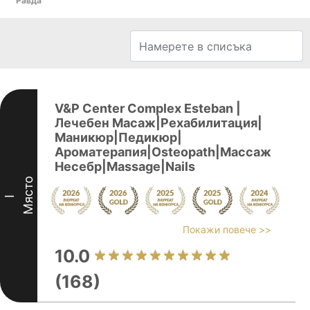
Равда
V&P Center Complex Esteban |
Лечебен Масаж|Рехабилитация|
Маникюр|Педикюр|
Ароматерапия|Osteopath|Массаж
Несебр|Massage|Nails
Място
I
Покажи повече >>
10.0
(168)