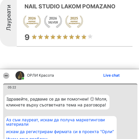
NAIL STUDIO LAKOM POMAZANO
Лауреати
9
ОРЛИ Красота
Live chat
Други фирми от региона
05:22
Здравейте, радваме се да ви помогнем! 🙂 Моля,
Организатор на
Класация
Контакти
класиране
кликнете върху съответната тема на разговора!
Победители
Контакти
Beautiful Company S.R.L.
Списък на
BulevardulAleea Timișul De
всички
Sus Nr. 2, Bl. A30, Sc. A, Et.
победители
Аз съм лауреат, искам да получа маркетингови
4, Ap. 13
Правила
материали
București 53-238
Статут/Устав
искам да регистрирам фирмата си в проекта "Орли"
CUI 36737675
Политика за
поверителност