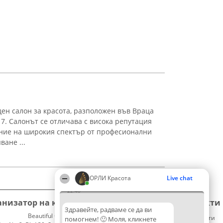
ен салон за красота, разположен във Враца
17. Салонът се отличава с висока репутация
ение на широкия спектър от професионални
ване ...
ОРЛИ Красота
Live chat
22:40
анизатор на класиране
Класация
Контакти
Здравейте, радваме се да ви
Beautiful Company S.R.L.
Победители
Контакти
помогнем! 🙂 Моля, кликнете