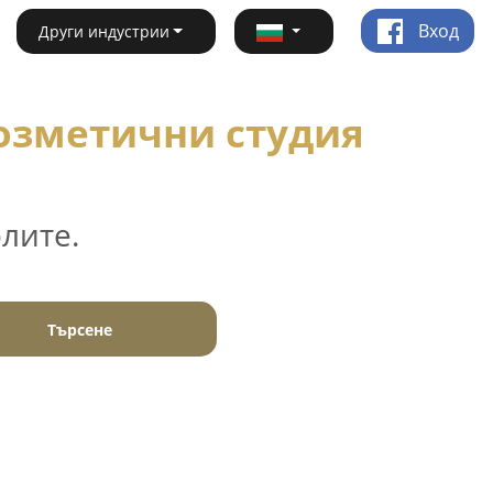
Вход
Други индустрии
Козметични студия
лите.
Търсене