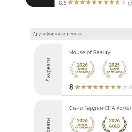
8.6
(7
Други фирми от региона
House of Beauty
Лауреати
8
Съни Гардън СПА Хотел
Лауреати