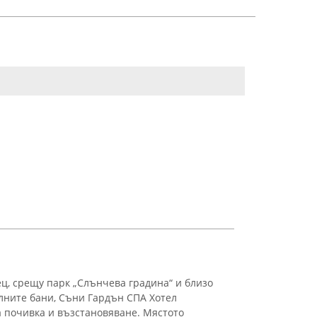
ц, срещу парк „Слънчева градина“ и близо
лните бани, Съни Гардън СПА Хотел
а почивка и възстановяване. Мястото