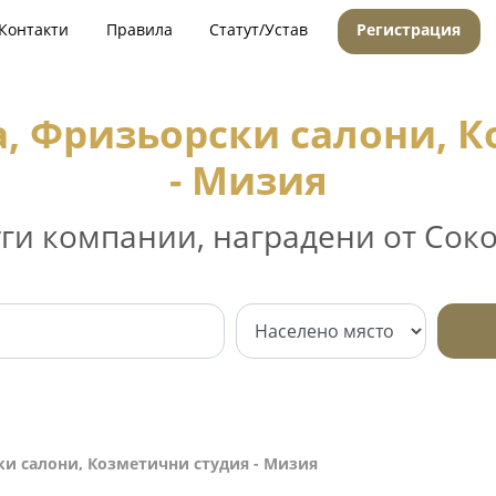
Контакти
Правила
Статут/Устав
Регистрация
а, Фризьорски салони, 
- Мизия
уги компании, наградени от Соко
ки салони, Козметични студия - Мизия