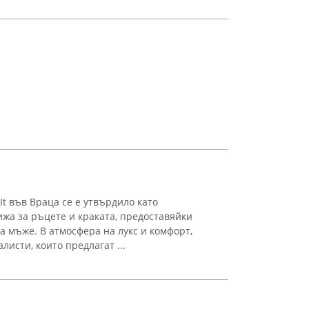
 It във Враца се е утвърдило като
жа за ръцете и краката, предоставяйки
на мъже. В атмосфера на лукс и комфорт,
листи, които предлагат ...