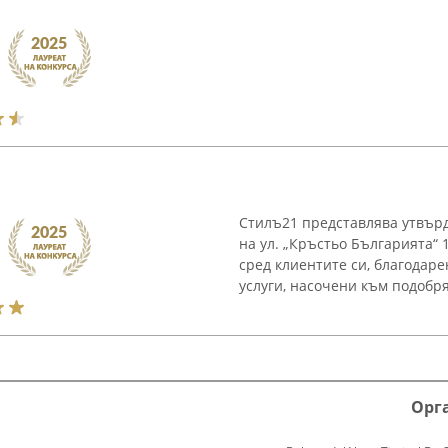
Стилъ21 представлява утвърд
на ул. „Кръстьо Българията“ 
сред клиентите си, благодар
услуги, насочени към подобря
Орг