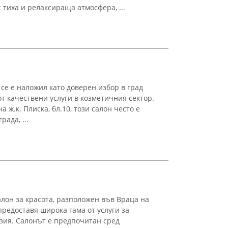
тиха и релаксираща атмосфера, ...
 се е наложил като доверен избор в град
т качествени услуги в козметичния сектор.
 ж.к. Плиска, бл.10, този салон често е
ада, ...
салон за красота, разположен във Враца на
 предоставя широка гама от услуги за
зия. Салонът е предпочитан сред