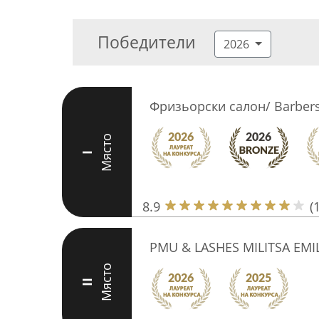
Победители
2026
Фризьорски салон/ Barbers
Място
I
8.9
(
PMU & LASHES MILITSA EMI
Място
II