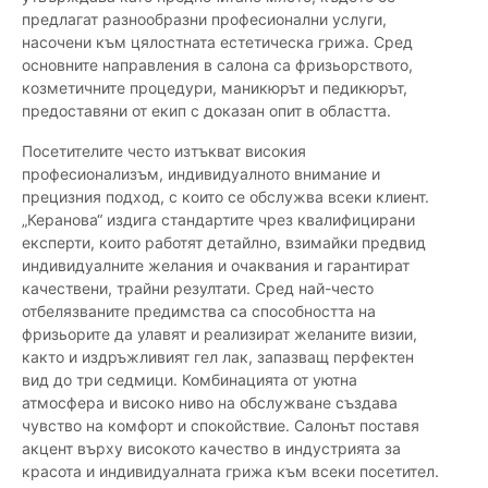
предлагат разнообразни професионални услуги,
насочени към цялостната естетическа грижа. Сред
основните направления в салона са фризьорството,
козметичните процедури, маникюрът и педикюрът,
предоставяни от екип с доказан опит в областта.
Посетителите често изтъкват високия
професионализъм, индивидуалното внимание и
прецизния подход, с които се обслужва всеки клиент.
„Керанова“ издига стандартите чрез квалифицирани
експерти, които работят детайлно, взимайки предвид
индивидуалните желания и очаквания и гарантират
качествени, трайни резултати. Сред най-често
отбелязваните предимства са способността на
фризьорите да улавят и реализират желаните визии,
както и издръжливият гел лак, запазващ перфектен
вид до три седмици. Комбинацията от уютна
атмосфера и високо ниво на обслужване създава
чувство на комфорт и спокойствие. Салонът поставя
акцент върху високото качество в индустрията за
красота и индивидуалната грижа към всеки посетител.