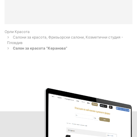
Орли Красота
Салони за красота, Фризьорски салони, Козметични студия -
Пловдив
Салон за красота “Керанова”