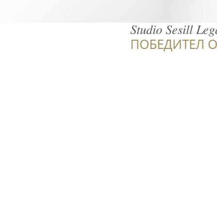
𝑆𝑡𝑢𝑑𝑖𝑜 𝑆𝑒𝑠𝑖𝑙𝑙 𝐿𝑒𝑔
ПОБЕДИТЕЛ О