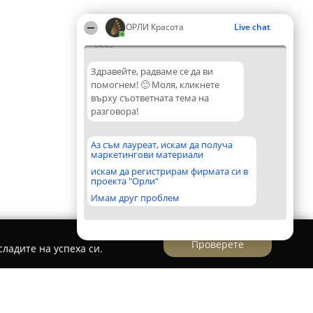
ОРЛИ Красота
Live chat
04:05
Здравейте, радваме се да ви
помогнем! 🙂 Моля, кликнете
върху съответната тема на
разговора!
Аз съм лауреат, искам да получа
маркетингови материали
искам да регистрирам фирмата си в
проекта "Орли"
Имам друг проблем
Проверете
ладите на успеха си.