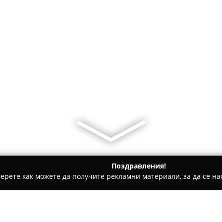
Поздравления!
ерете как можете да получите рекламни материали, за да се нас
 салони, Козметични студия - Казанлък
𝑆𝑡𝑢𝑑𝑖𝑜 𝑆𝑒𝑠𝑖𝑙𝑙 𝐿𝑒𝑔𝑎𝑠𝑠𝑎