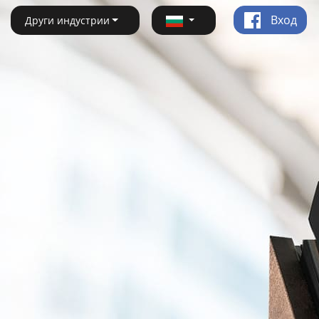
Вход
Други индустрии