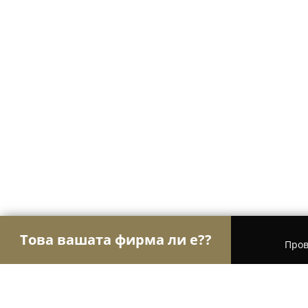
Това вашата фирма ли е??
Пров
Орли Красота
Салони за красота, Фризьорски