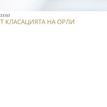
𝑎𝑠𝑠𝑎
Т КЛАСАЦИЯТА НА ОРЛИ