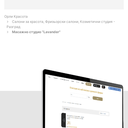
Орли Красота
Салони за красота, Фризьорски салони, Козметични студия -
Разград
Масажно студио "Lavander"