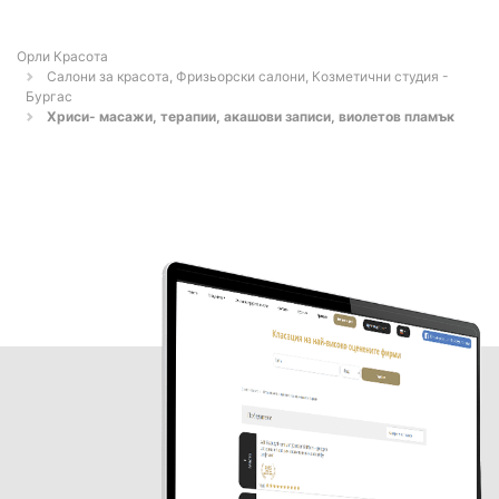
Орли Красота
Салони за красота, Фризьорски салони, Козметични студия -
Бургас
Хриси- масажи, терапии, акашови записи, виолетов пламък