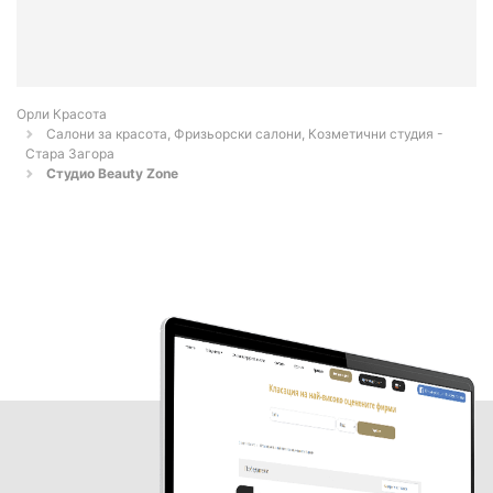
Орли Красота
Салони за красота, Фризьорски салони, Козметични студия -
Стара Загора
Студио Beauty Zone