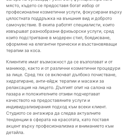
място, където се предоставя богат избор от
професионални козметични услуги, фокусирани върху
цялостната поддръжка на външния вид и доброто
самочувствие. В екипа работят специалисти, които
извършват разнообразни фризьорски услуги, сред
които подстригване в модерен стил, боядисване,
оформяне на елегантни прически и възстановяващи
терапии за коса.
Клиентите имат възможност да се възползват и от
маникюр, както и от различни козметични процедури
за лице. Сред тях се включват дълбоко почистване,
хидратиране, анти-ейдж терапии и масажи за
релаксация на лицето. Дългият опит на салона на
пазара и положителните отзиви подчертават
качеството на предоставяните услуги и
индивидуализирания подход към всеки клиент.
Студиото се ангажира да следва актуалните
тенденции в сферата на красотата, като поставя
акцент върху професионализма и вниманието към
детайла.