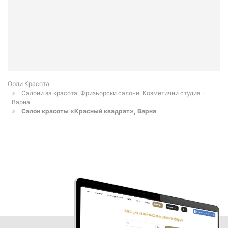
Орли Красота
Салони за красота, Фризьорски салони, Козметични студия -
Варна
Салон красоты «Красный квадрат», Варна