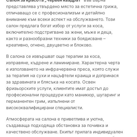
представлява утвърдено място за естетична грижа,
отличаващо се с професионализъм и детайлно
внимание към всеки аспект на обслужването. Този
салон предлага богат избор от услуги за коса,
включително подстригване за жени, мъже и деца,
както и разнообразни техники за боядисване –
креативно, огнено, двуцветно и блоково.
В салона се извършват още терапии за коса,
изправяне, къдрене и ламиниране. Характерна черта
е използването на инфрачервена преса, която служи
за терапия на сухи и нацъфтели краища и допринася
за здравината и блясъка на косата. Освен
фризьорските услуги, клиентите имат достъп до
професионални процедури като маникюр, шугаринг и
перманентен грим, изпълнени от
висококвалифицирани специалисти.
Атмосферата на салона е приветлива и уютна,
създаваща подходяща обстановка за почивка и
качествено обслужване. Екипът прилага индивидуален