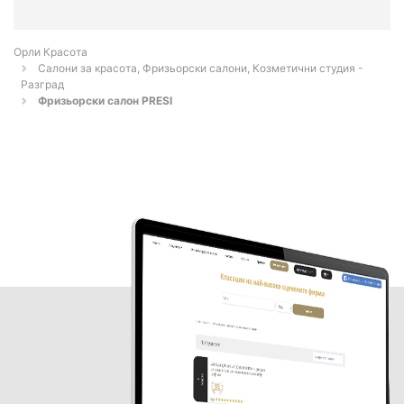
Орли Красота
Салони за красота, Фризьорски салони, Козметични студия -
Разград
Фризьорски салон PRESI