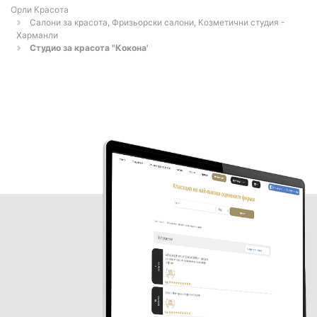
Орли Красота
Салони за красота, Фризьорски салони, Козметични студия -
Харманли
Студио за красота "Кокона'