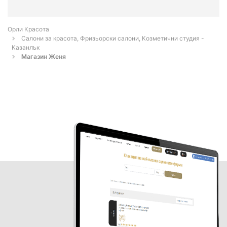
Орли Красота
Салони за красота, Фризьорски салони, Козметични студия -
Казанлък
Магазин Женя