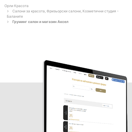
Орли Красота
Салони за красота, Фризьорски салони, Козметични студия -
Баланите
Груминг салон и магазин Aксел