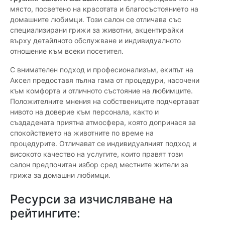
място, посветено на красотата и благосъстоянието на
домашните любимци. Този салон се отличава със
специализирани грижи за животни, акцентирайки
върху детайлното обслужване и индивидуалното
отношение към всеки посетител.
С внимателен подход и професионализъм, екипът на
Аксел предоставя пълна гама от процедури, насочени
към комфорта и отличното състояние на любимците.
Положителните мнения на собствениците подчертават
нивото на доверие към персонала, както и
създадената приятна атмосфера, която допринася за
спокойствието на животните по време на
процедурите. Отличават се индивидуалният подход и
високото качество на услугите, които правят този
салон предпочитан избор сред местните жители за
грижа за домашни любимци.
Ресурси за изчисляване на
рейтингите: