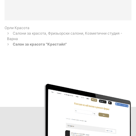
Орли Красота
Салони за красота, Фризьорски салони, Козметични студия -
Варна
Салон за красота "Крестайл"