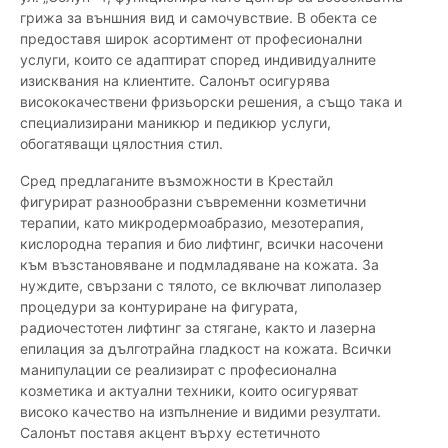
грижа за външния вид и самочувствие. В обекта се
предоставя широк асортимент от професионални
услуги, които се адаптират според индивидуалните
изисквания на клиентите. Салонът осигурява
висококачествени фризьорски решения, а също така и
специализирани маникюр и педикюр услуги,
обогатяващи цялостния стил.
Сред предлаганите възможности в Крестайл
фигурират разнообразни съвременни козметични
терапии, като микродермоабразио, мезотерапия,
кислородна терапия и био лифтинг, всички насочени
към възстановяване и подмладяване на кожата. За
нуждите, свързани с тялото, се включват липолазер
процедури за контуриране на фигурата,
радиочестотен лифтинг за стягане, както и лазерна
епилация за дълготрайна гладкост на кожата. Всички
манипулации се реализират с професионална
козметика и актуални техники, които осигуряват
високо качество на изпълнение и видими резултати.
Салонът поставя акцент върху естетичното