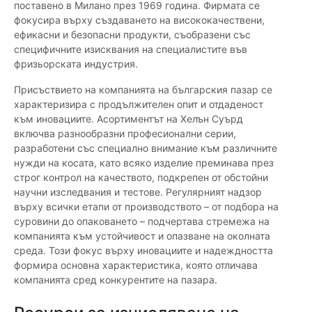
поставено в Милано през 1969 година. Фирмата се
фокусира върху създаването на висококачествени,
ефикасни и безопасни продукти, съобразени със
специфичните изисквания на специалистите във
фризьорската индустрия.
Присъствието на компанията на българския пазар се
характеризира с продължителен опит и отдаденост
към иновациите. Асортиментът на Хелън Суърд
включва разнообразни професионални серии,
разработени със специално внимание към различните
нужди на косата, като всяко изделие преминава през
строг контрол на качеството, подкрепен от обстойни
научни изследвания и тестове. Регулярният надзор
върху всички етапи от производството – от подбора на
суровини до опаковането – подчертава стремежа на
компанията към устойчивост и опазване на околната
среда. Този фокус върху иновациите и надеждността
формира основна характеристика, която отличава
компанията сред конкурентите на пазара.