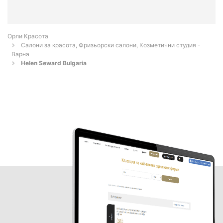
Орли Красота
Салони за красота, Фризьорски салони, Козметични студия -
Варна
Helen Seward Bulgaria