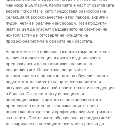
маникюр в България. Компанията е част от световната
верига Indigo Nails, като предоставя разнообразна
селекция от висококачествени гел лакове, акрилни
пудри, четки и различни аксесоари. Тези продукти
имат за цел да улеснят създаването на безупречна
ноктопластика и отговарят на нуждите на
професионалистите в сферата на красотата.
Асортиментът се отличава с широка гама от цветове,
различна консистенция и висока издръжливост,
предназначени да покрият изискванията на
специалистите. Освен това Indigo Nails е
разпознаваема с провеждането на обучения, които
подпомагат развитието на професионалистите и
актуализирането им с най-новите техники и тенденции
в бранша. С акцент върху иновациите и
перфекционизма, фирмата се позиционира като
предпочитан партньор за всички, които търсят
първокласно качество и професионализъм в грижата
за ноктите. Постоянното обновяване на продуктите и
разширяване на колекциите осигурява достъп до