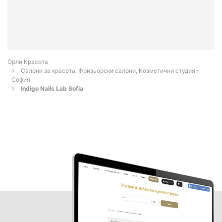
Орли Красота
Салони за красота, Фризьорски салони, Козметични студия -
София
Indigo Nails Lab Sofia