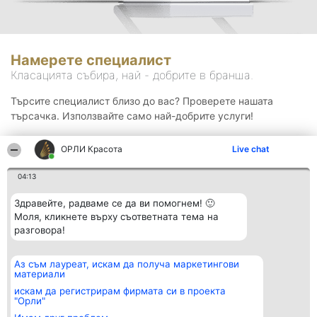
Намерете специалист
Класацията събира, най - добрите в бранша.
Търсите специалист близо до вас? Проверете нашата
търсачка. Използвайте само най-добрите услуги!
ОРЛИ Красота
Live chat
Търсене
04:13
Здравейте, радваме се да ви помогнем! 🙂
Моля, кликнете върху съответната тема на
разговора!
Аз съм лауреат, искам да получа маркетингови
Организатор на
Класация
Контакти
материали
класиране
Победители
Контакти
Beautiful Company S.R.L.
Списък на
искам да регистрирам фирмата си в проекта
BulevardulAleea Timișul De
всички
"Орли"
Sus Nr. 2, Bl. A30, Sc. A, Et.
победители
4, Ap. 13