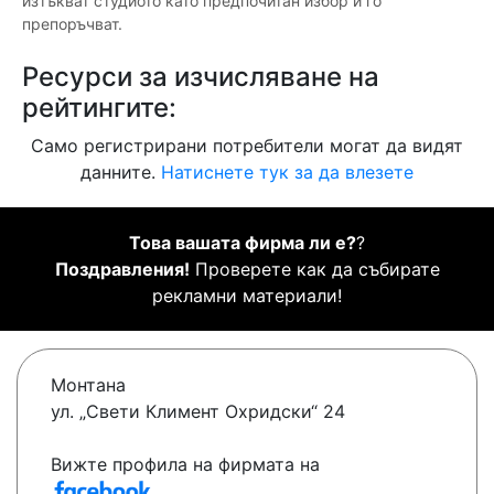
изтъкват студиото като предпочитан избор и го
препоръчват.
Ресурси за изчисляване на
рейтингите:
Само регистрирани потребители могат да видят
данните.
Натиснете тук за да влезете
Това вашата фирма ли е?
?
Поздравления!
Проверете как да събирате
рекламни материали!
Монтана
ул. „Свети Климент Охридски“ 24
Вижте профила на фирмата на