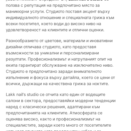
ползва с репутация на предпочитано място за
маникюрни услуги. Студиото поставя акцент върху
индивидуалното отношение и специалната грижа към
всеки посетител, което води до високо ниво на
удовлетвореност на клиентите и отлични оценки.
Разнообразието от цветове, материали и иновативни
дизайни отличава студиото, като предоставя
възможности за уникални и персонализирани
резултати. Професионализмът и натрупаният опит на
екипа гарантират обслужване на изключително ниво.
Студиото е предпочитано заради внимателното
изпълнение и фокуса върху детайла, което се цени от
всички, държащи на качествена грижа за ноктите.
Lakk nail's studio се отчита като един от водещите
салони в сектора, предоставяйки модерни тенденции
наред с класически решения, адаптирани към
предпочитанията на клиентите. Атмосферата се
оценява високо, както и професионализмът на
специалистите, заради което много от посетителите