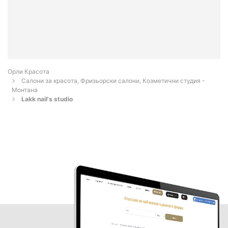
Орли Красота
Салони за красота, Фризьорски салони, Козметични студия -
Монтана
Lakk nail's studio