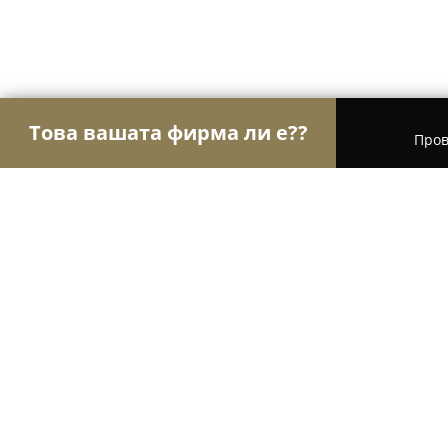
Това вашата фирма ли е??
Пров
Орли Красота
Салони за красота, Фризьорски
Makeup Room by Marta Traykova