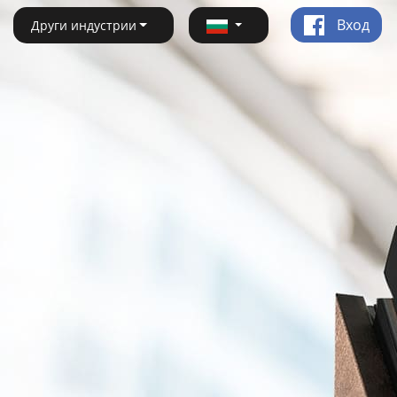
Вход
Други индустрии