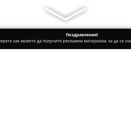
Поздравления!
ерете как можете да получите рекламни материали, за да се нас
 салони, Козметични студия - Войсил
Makeup Room by Marta
Относно компанията:
Makeup Room by Marta Tray
с позитивна атмосфера среда
Марта Трайкова. Студиото, ко
предлагането на висококачес
Покажи повече >>
Трайкова има зад гърба си п