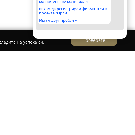
маркетингови материали
искам да регистрирам фирмата си в
проекта "Орли"
Имам друг проблем
Проверете
ладите на успеха си.
 Traykova
kova
в Пловдив предоставя уютна и изпълнена
, създадена от професионалния гримьор
ето функционира от 2019 година, се отличава с
твени услуги в сферата на красотата. Марта
ет години професионално обучение по