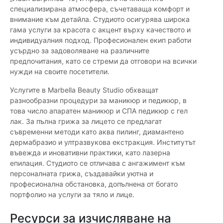
специализирана атмосфера, съчетаваща комфорт и
внимание към детайла. Студиото осигурява широка
гама услуги за красота с акцент върху качеството и
индивидуалния подход. Професионален екип работи
усърдно за задоволяване на различните
предпочитания, като се стреми да отговори на всички
нужди на своите посетители.
Услугите в Marbella Beauty Studio обхващат
разнообразни процедури за маникюр и педикюр, в
това число апаратен маникюр и СПА педикюр с гел
лак. За пълна грижа за лицето се предлагат
съвременни методи като аква пилинг, диамантено
дермабразио и ултразвукова екстракция. Институтът
въвежда и иновативни практики, като лазерна
епилация. Студиото се отличава с ангажимент към
персоналната грижа, създавайки уютна и
професионална обстановка, допълнена от богато
портфолио на услуги за тяло и лице.
Ресурси за изчисляване на