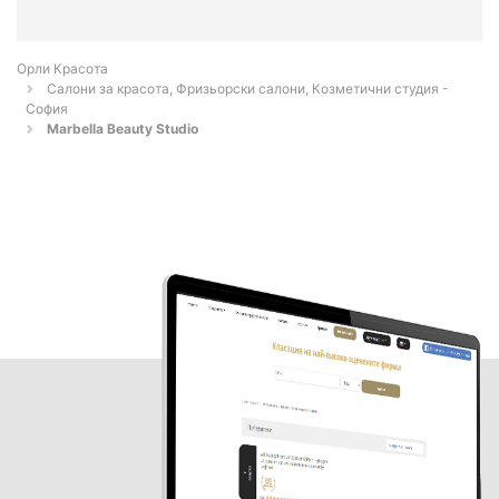
Орли Красота
Салони за красота, Фризьорски салони, Козметични студия -
София
Marbella Beauty Studio