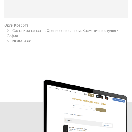
Орли Красота
Салони за красота, Фризьорски салони, Козметични студия -
София
NOVA Hair