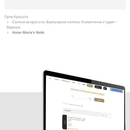
Орли Красота
Салони за красота, Фризьорски салони, Козметични студия -
Вароша
Anna-Maria's Nails