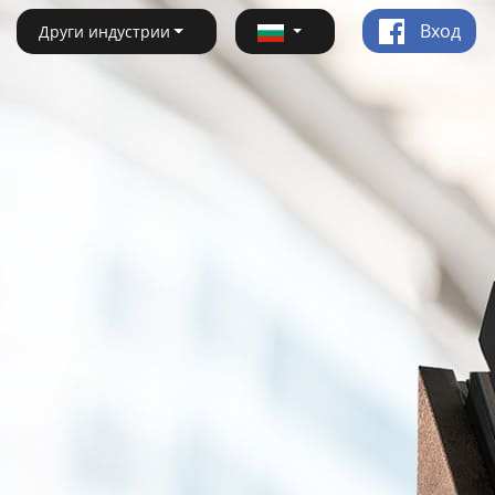
Вход
Други индустрии