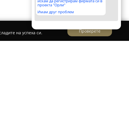
искам да регистрирам фирмата си в
проекта "Орли"
Имам друг проблем
Проверете
ладите на успеха си.
 B&E 741
се намира в сърцето на столичния
то функционира в модерната и приветлива
омпанията се специализира в предлагането на
маникюр, педикюр и разнообразни грижи за
ато предпочитан избор за цялостно
ъцете и краката.