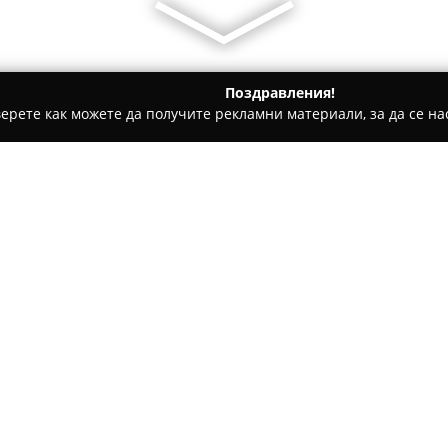
Поздравления!
ерете как можете да получите рекламни материали, за да се нас
 салони, Козметични студия - София
Rocknails B&E 741
Относно компанията:
Салонът за красота
Rocknails
квартал Люлин 9 в София, ка
атмосфера на Wave Studio. К
висококачествени услуги за 
ноктите, утвърждавайки се к
естетическо поддържане на р