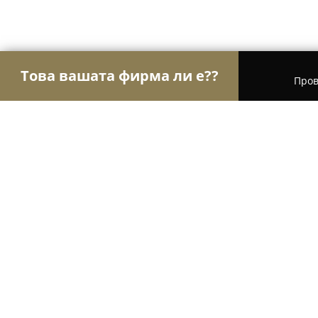
Това вашата фирма ли е??
Пров
Орли Красота
Салони за красота, Фризьорски
Rocknails B&E 741
8.8
(11)
София, Wave Studio, Блок 958