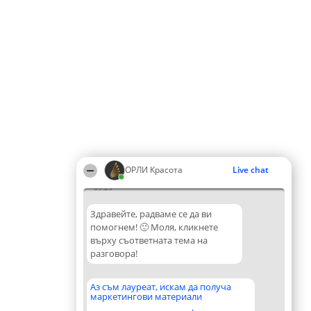
ОРЛИ Красота
Live chat
09:25
Здравейте, радваме се да ви
помогнем! 🙂 Моля, кликнете
върху съответната тема на
разговора!
Аз съм лауреат, искам да получа
маркетингови материали