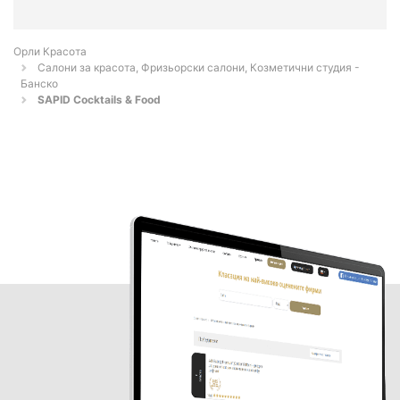
Орли Красота
Салони за красота, Фризьорски салони, Козметични студия -
Банско
SAPID Cocktails & Food