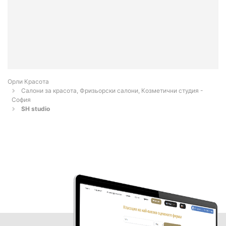
Орли Красота
Салони за красота, Фризьорски салони, Козметични студия -
София
SH studio