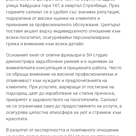
улица Хайдушка гора 147, в квартал Стрелбище. През
годините салонът се е сдобил със значима репутация,
подкрепена от високи оценки на клиентите и
признание за професионалното обслужване. Центърът
поставя акцент върху индивидуалното отношение към
всеки посетител, осигурявайки персонализирана
грижа и внимание към всеки детайл.
Основният екип от опитни фризьори в SH студио
демонстрира задълбочени умения и е оценяван за
внимателната консултация и прецизната работа. Често
се обръща внимание на високия професионализъм и
отзивчивост към нуждите и предпочитанията на
клиентите. При услугите, вариращи от постигане на
подходящ цвят до изработване на стилна прическа,
приоритет е задоволството на посетителите. Салонът
не се ограничава само до предоставянето на услуги, а
осигурява цялостна атмосфера на уют и стремеж към
красотата.
В резултат от експертността и позитивното отношение