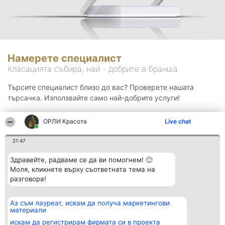
Намерете специалист
Класацията събира, най - добрите в бранша.
Търсите специалист близо до вас? Проверете нашата
търсачка. Използвайте само най-добрите услуги!
ОРЛИ Красота
Live chat
Търсене
21:47
Здравейте, радваме се да ви помогнем! 🙂
Моля, кликнете върху съответната тема на
разговора!
Аз съм лауреат, искам да получа маркетингови
Организатор на
Класация
Контакти
материали
класиране
Победители
Контакти
Beautiful Company S.R.L.
Списък на
искам да регистрирам фирмата си в проекта