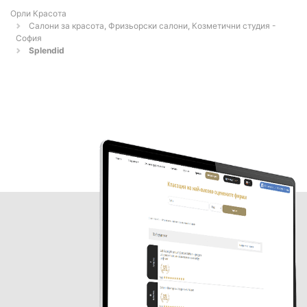
Орли Красота
Салони за красота, Фризьорски салони, Козметични студия -
София
Splendid