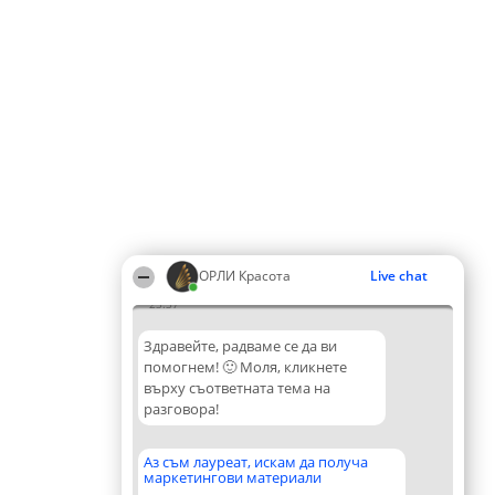
ОРЛИ Красота
Live chat
23:37
Здравейте, радваме се да ви
помогнем! 🙂 Моля, кликнете
върху съответната тема на
разговора!
Аз съм лауреат, искам да получа
маркетингови материали