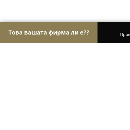
Това вашата фирма ли е??
Пров
Орли Красота
Салони за красота, Фризьорски
UpShot Hair Studio
9.6
(54)