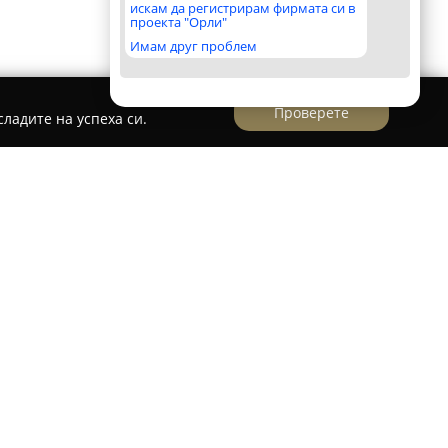
искам да регистрирам фирмата си в
проекта "Орли"
Имам друг проблем
Проверете
ладите на успеха си.
ява съвременен салон за красота, разположен
озенец на ул. „Вискяр планина“ 19. Това
та водеща роля в сферата на фризьорските
стна грижа за косата и професионални стилови
ор за утвърждаването на репутацията му е
дуалното удовлетворение на всеки клиент, за