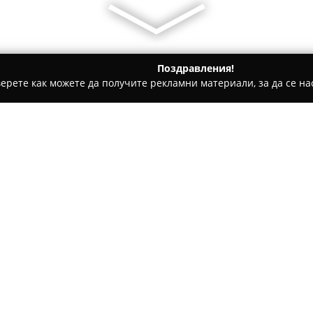
Поздравления!
ерете как можете да получите рекламни материали, за да се нас
 салони, Козметични студия - София
UpShot Hair Studio
Относно компанията:
UpShot Hair Studio
представл
в елитния столичен квартал Л
студио се отличава със своя
услуги, като предоставя цяло
Покажи повече >>
трансформации. Основен факт
подходът, базиран на индиви