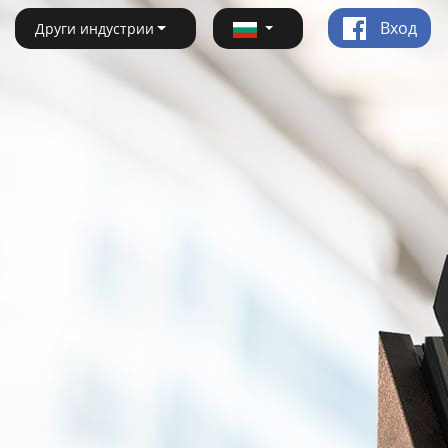
Вход
Други индустрии