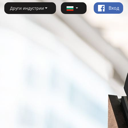
Вход
Други индустрии