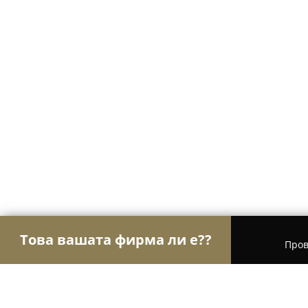
Това вашата фирма ли е??
Пров
Орли Красота
Салони за красота, Фризьорски