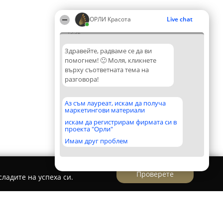
ОРЛИ Красота
Live chat
15:32
Здравейте, радваме се да ви
помогнем! 🙂 Моля, кликнете
върху съответната тема на
разговора!
Аз съм лауреат, искам да получа
маркетингови материали
искам да регистрирам фирмата си в
проекта "Орли"
Имам друг проблем
Проверете
ладите на успеха си.