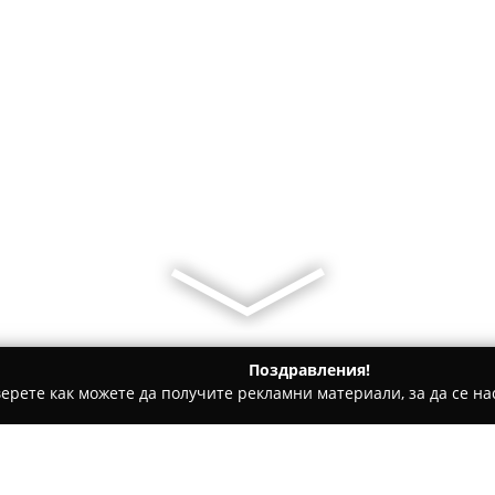
Поздравления!
ерете как можете да получите рекламни материали, за да се нас
 салони, Козметични студия - София
Ивет Студио