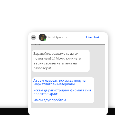
ОРЛИ Красота
Live chat
21:51
Здравейте, радваме се да ви
помогнем! 🙂 Моля, кликнете
върху съответната тема на
разговора!
Аз съм лауреат, искам да получа
маркетингови материали
искам да регистрирам фирмата си в
проекта "Орли"
Имам друг проблем