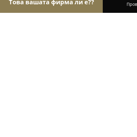
Това вашата фирма ли е??
Пров
Орли Красота
Салони за красота, Фризьорски
Victoria Style
8.8
(193)
София, бул. „Александър Малинов“ 89
Покажи телефонния номер