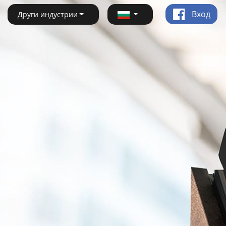
Вход
Други индустрии