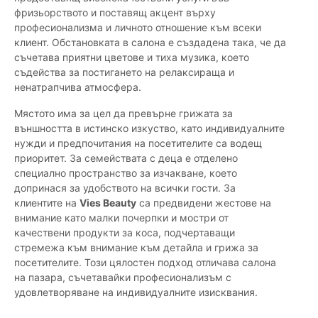
фризьорството и поставящ акцент върху
професионализма и личното отношение към всеки
клиент. Обстановката в салона е създадена така, че да
съчетава приятни цветове и тиха музика, което
съдейства за постигането на релаксираща и
ненатрапчива атмосфера.
Мястото има за цел да превърне грижата за
външността в истинско изкуство, като индивидуалните
нужди и предпочитания на посетителите са водещ
приоритет. За семействата с деца е отделено
специално пространство за изчакване, което
допринася за удобството на всички гости. За
клиентите на
Vies Beauty
са предвидени жестове на
внимание като малки почерпки и мостри от
качествени продукти за коса, подчертаващи
стремежа към внимание към детайла и грижа за
посетителите. Този цялостен подход отличава салона
на пазара, съчетавайки професионализъм с
удовлетворяване на индивидуалните изисквания.