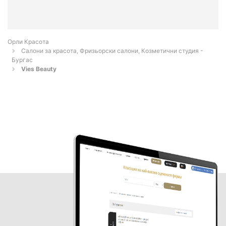
Орли Красота
Салони за красота, Фризьорски салони, Козметични студия -
Бургас
Vies Beauty