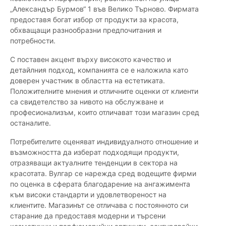
„Александър Бурмов“ 1 във Велико Търново. Фирмата
предоставя богат избор от продукти за красота,
обхващащи разнообразни предпочитания и
потребности.
С поставен акцент върху високото качество и
детайлния подход, компанията се е наложила като
доверен участник в областта на естетиката.
Положителните мнения и отличните оценки от клиенти
са свидетелство за нивото на обслужване и
професионализъм, които отличават този магазин сред
останалите.
Потребителите оценяват индивидуалното отношение и
възможността да изберат подходящи продукти,
отразяващи актуалните тенденции в сектора на
красотата. Вулгар се нарежда сред водещите фирми
по оценка в сферата благодарение на ангажимента
към високи стандарти и удовлетвореност на
клиентите. Магазинът се отличава с постоянното си
старание да предоставя модерни и търсени