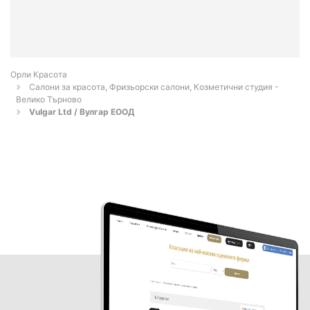
Орли Красота
Салони за красота, Фризьорски салони, Козметични студия -
Велико Търново
Vulgar Ltd / Вулгар ЕООД