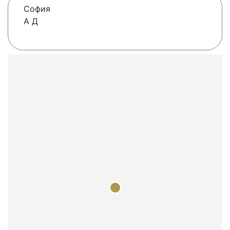
София
А Д