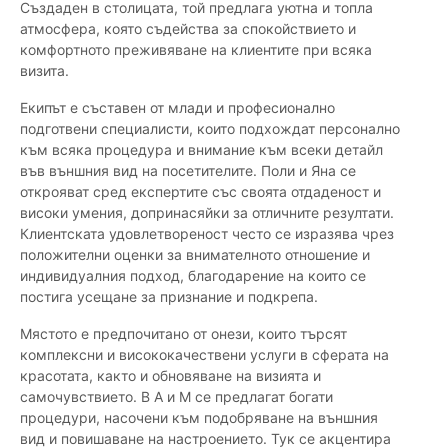
Създаден в столицата, той предлага уютна и топла
атмосфера, която съдейства за спокойствието и
комфортното преживяване на клиентите при всяка
визита.
Екипът е съставен от млади и професионално
подготвени специалисти, които подхождат персонално
към всяка процедура и внимание към всеки детайл
във външния вид на посетителите. Поли и Яна се
открояват сред експертите със своята отдаденост и
високи умения, допринасяйки за отличните резултати.
Клиентската удовлетвореност често се изразява чрез
положителни оценки за внимателното отношение и
индивидуалния подход, благодарение на които се
постига усещане за признание и подкрепа.
Мястото е предпочитано от онези, които търсят
комплексни и висококачествени услуги в сферата на
красотата, както и обновяване на визията и
самочувствието. В А и М се предлагат богати
процедури, насочени към подобряване на външния
вид и повишаване на настроението. Тук се акцентира