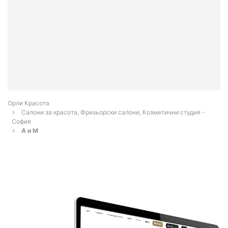
Орли Красота
Салони за красота, Фризьорски салони, Козметични студия -
София
А и М