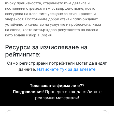
върху прецизността, старанието към детайла и
постоянния стремеж към усъвършенстване, което
осигурява на клиентите усещане за стил, красота и
увереност. Постоянните добри отзиви потвърждават
устойчивото качество на услугите и професионализма
на екипа, което затвърждава репутацията на салона
като водещ избор в София.
Ресурси за изчисляване на
рейтингите:
Само регистрирани потребители могат да видят
данните.
Натиснете тук за да влезете
Това вашата фирма ли е?
?
Поздравления!
Проверете как да събирате
рекламни материали!