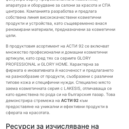
апаратура и оборудване за салони за красота и СПА
центрове. Компанията разработва и предлага
собствена линия висококачествени козметични
продукти и устройства, като същевременно внася
реномирани материали, предназначени за козметични
цели.
В продуктовия асортимент на АСТИ 92 се включват
множество професионални и домашни козметични
артикули, като сред тях са сериите GLORY
PROFESSIONAL и GLORY HOME. Характерна за
фирмата е иновативната й насоченост и предлагането
на разнообразие от продукти, съобразени с различни
типове кожа и специфични нужди. Специално място
заема козметичната серия с LAKESIS, отличаваща се
като единствена по рода си на българския пазар. Това
демонстрира стремежа на
АСТИ 92
към
предоставяне на уникални и ефективни продукти в
сферата на красотата.
Ресурси за изчисляване на