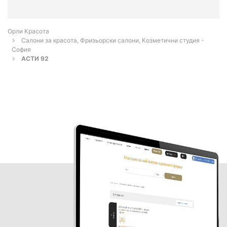
Орли Красота
Салони за красота, Фризьорски салони, Козметични студия -
София
АСТИ 92