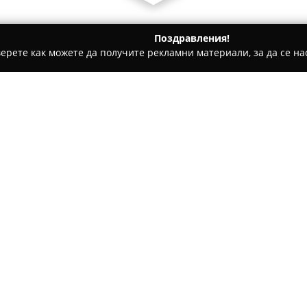
Поздравления!
ерете как можете да получите рекламни материали, за да се нас
 салони, Козметични студия - Златоград
Aqua Spa Hotel Zlat
Относно компанията:
Аква Спа Хотел Златоград
се
от модерни спа услуги и бли
Разположен в най-южната час
възможност за пълноценна п
Покажи повече >>
панорамни гледки.
Комплексът се откроява със с
иновативен СПА център, снаб
забавление. Гостите разпола