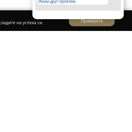
Имам друг проблем
Проверете
ладите на успеха си.
ograd
 характеризира с уникалната си комбинация
зост до живописната природа на Родопите.
т на България, хотелът предоставя
очивка, обгърната от впечатляващи
тилен и съвременен интериор, както и с
ден с най-ново оборудване за релакс и
гат с множество спа съоръжения, сред които