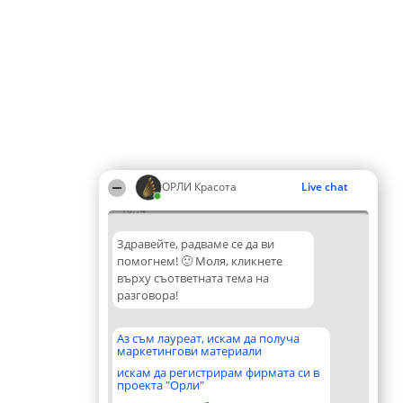
ОРЛИ Красота
Live chat
16:14
Здравейте, радваме се да ви
помогнем! 🙂 Моля, кликнете
върху съответната тема на
разговора!
Аз съм лауреат, искам да получа
маркетингови материали
искам да регистрирам фирмата си в
проекта "Орли"