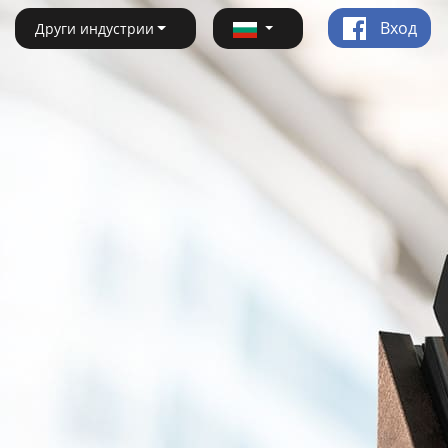
Вход
Други индустрии