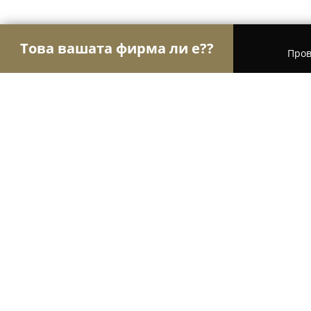
Това вашата фирма ли е??
Пров
Орли Красота
Салони за красота, Фризьорски
Aqua Spa Hotel Zlatograd
9.6
(4459)
Златоград, Zlatograd