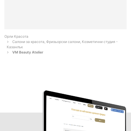
Орли Красота
Салони за красота, Фризьорски салони, Козметични студия -
Казанлък
VM Beauty Atelier