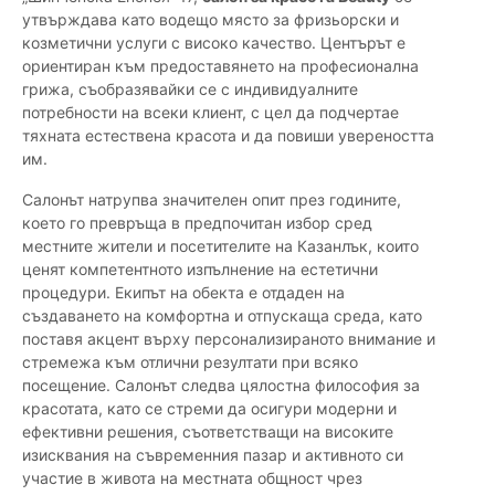
утвърждава като водещо място за фризьорски и
козметични услуги с високо качество. Центърът е
ориентиран към предоставянето на професионална
грижа, съобразявайки се с индивидуалните
потребности на всеки клиент, с цел да подчертае
тяхната естествена красота и да повиши увереността
им.
Салонът натрупва значителен опит през годините,
което го превръща в предпочитан избор сред
местните жители и посетителите на Казанлък, които
ценят компетентното изпълнение на естетични
процедури. Екипът на обекта е отдаден на
създаването на комфортна и отпускаща среда, като
поставя акцент върху персонализираното внимание и
стремежа към отлични резултати при всяко
посещение. Салонът следва цялостна философия за
красотата, като се стреми да осигури модерни и
ефективни решения, съответстващи на високите
изисквания на съвременния пазар и активното си
участие в живота на местната общност чрез