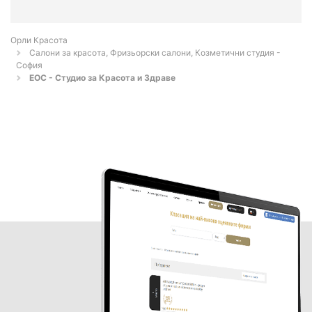
Орли Красота
Салони за красота, Фризьорски салони, Козметични студия -
София
ЕОС - Студио за Красота и Здраве