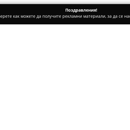
Поздравления!
ерете как можете да получите рекламни материали, за да се нас
 салони, Козметични студия - Лъгът
Масажно Студио Орхи
Относно компанията:
Масажно Студио Орхидея
в 
отличава с разнообразие от у
благополучието. Студиото пр
класически, лечебен, антице
Покажи повече >>
терапии като "Бамбукова експ
козметични процедури, вклю
лазерна и фотоепилация, как
Масажно студио Орхидея е по
клиенти, като рейтингът му е