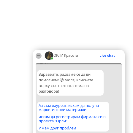
ОРЛИ Красота
Live chat
02:17
Здравейте, радваме се да ви
помогнем! 🙂 Моля, кликнете
върху съответната тема на
разговора!
Аз съм лауреат, искам да получа
маркетингови материали
искам да регистрирам фирмата си в
проекта "Орли"
Имам друг проблем