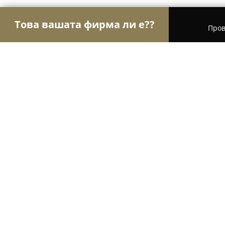
Това вашата фирма ли е??
Пров
Орли Красота
Салони за красота, Фризьорски
Масажно Студио Орхидея
10
(44)
Лъгът, Sevlievo
Покажи телефонния номер