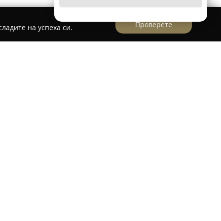
Проверете
ладите на успеха си.
дея
Севлиево е специализиран център, който се
слуги в областта на красотата и
едлага различни видове масажи като
лулитен и спортен, заедно с релаксиращи
лозия". Освен това, то предоставя модерни
чително апаратен маникюр и педикюр,
то и специализирана грижа за лицето.
лучило изключително висока оценка от своите
 5.00 от 5 въз основа на многобройни