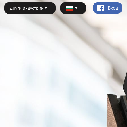
Вход
Други индустрии