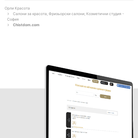
Орли Красота
Салони за красота, Фризьорски салони, Козметични студия -
София
Chistdom.com