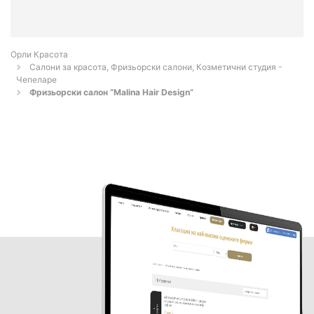
Орли Красота
Салони за красота, Фризьорски салони, Козметични студия -
Чепеларе
Фризьорски салон “Malina Hair Design”