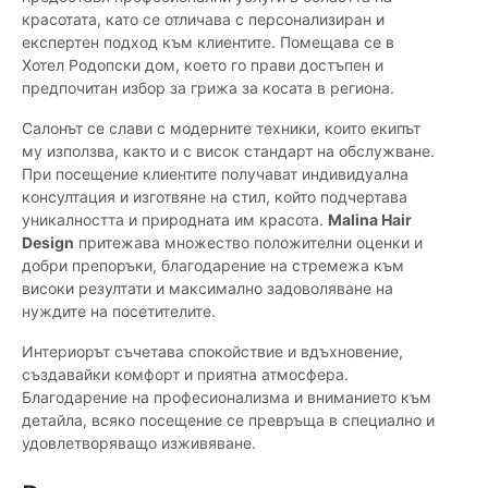
красотата, като се отличава с персонализиран и
експертен подход към клиентите. Помещава се в
Хотел Родопски дом, което го прави достъпен и
предпочитан избор за грижа за косата в региона.
Салонът се слави с модерните техники, които екипът
му използва, както и с висок стандарт на обслужване.
При посещение клиентите получават индивидуална
консултация и изготвяне на стил, който подчертава
уникалността и природната им красота.
Malina Hair
Design
притежава множество положителни оценки и
добри препоръки, благодарение на стремежа към
високи резултати и максимално задоволяване на
нуждите на посетителите.
Интериорът съчетава спокойствие и вдъхновение,
създавайки комфорт и приятна атмосфера.
Благодарение на професионализма и вниманието към
детайла, всяко посещение се превръща в специално и
удовлетворяващо изживяване.