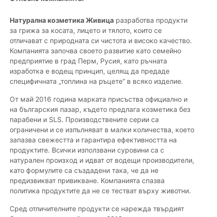
Натурална козметика Живица
разработва продукти
за грижа за косата, лицето и тялото, които се
отличават с природната си чистота и високо качество.
Компанията започва своето развитие като семейно
предприятие в град Перм, Русия, като ръчната
изработка е водещ принцип, целящ да предаде
специфичната „топлина на ръцете“ в всяко изделие.
От май 2016 година марката присъства официално и
на българския пазар, където предлага козметика без
парабени и SLS. Производствените серии са
ограничени и се изпълняват в малки количества, което
запазва свежестта и гарантира ефективността на
продуктите. Всички използвани суровини са с
натурален произход и идват от водещи производители,
като формулите са създадени така, че да не
предизвикват привикване. Компанията спазва
политика продуктите да не се тестват върху животни.
Сред отличителните продукти се нарежда твърдият