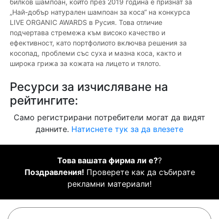
билков шампоан, който през 2019 година е признат за
„Най-добър натурален шампоан за коса“ на конкурса
LIVE ORGANIC AWARDS в Русия. Това отличие
подчертава стремежа към високо качество и
ефективност, като портфолиото включва решения за
косопад, проблеми със суха и мазна коса, както и
широка грижа за кожата на лицето и тялото.
Ресурси за изчисляване на
рейтингите:
Само регистрирани потребители могат да видят
данните.
Натиснете тук за да влезете
Това вашата фирма ли е?
?
Поздравления!
Проверете как да събирате
рекламни материали!