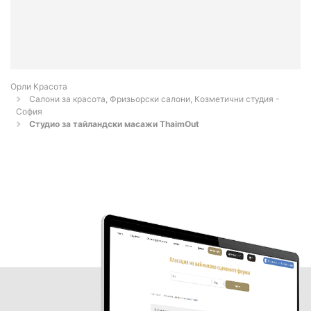
Орли Красота
Салони за красота, Фризьорски салони, Козметични студия -
София
Студио за тайландски масажи ThaimOut