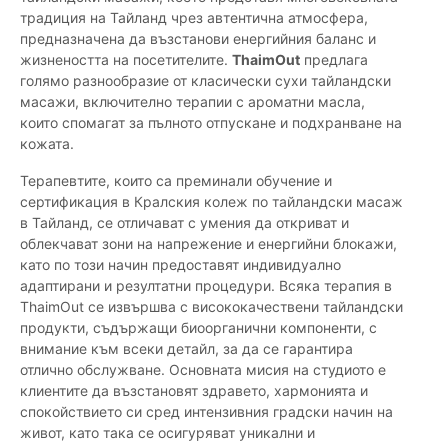
традиция на Тайланд чрез автентична атмосфера,
предназначена да възстанови енергийния баланс и
жизнеността на посетителите.
ThaimOut
предлага
голямо разнообразие от класически сухи тайландски
масажи, включително терапии с ароматни масла,
които спомагат за пълното отпускане и подхранване на
кожата.
Терапевтите, които са преминали обучение и
сертификация в Кралския колеж по тайландски масаж
в Тайланд, се отличават с умения да откриват и
облекчават зони на напрежение и енергийни блокажи,
като по този начин предоставят индивидуално
адаптирани и резултатни процедури. Всяка терапия в
ThaimOut се извършва с висококачествени тайландски
продукти, съдържащи биоорганични компоненти, с
внимание към всеки детайл, за да се гарантира
отлично обслужване. Основната мисия на студиото е
клиентите да възстановят здравето, хармонията и
спокойствието си сред интензивния градски начин на
живот, като така се осигуряват уникални и