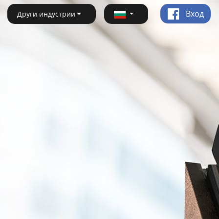
Вход
Други индустрии