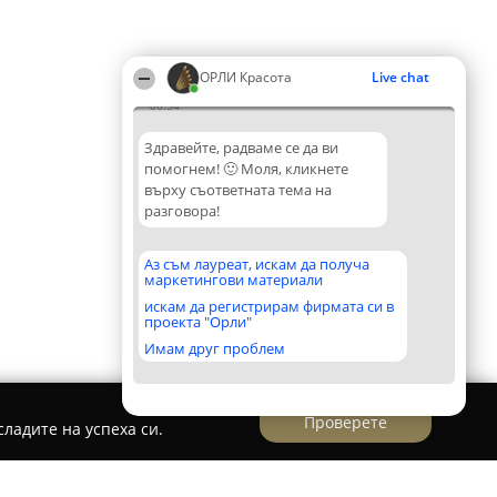
ОРЛИ Красота
Live chat
06:34
Здравейте, радваме се да ви
помогнем! 🙂 Моля, кликнете
върху съответната тема на
разговора!
Аз съм лауреат, искам да получа
маркетингови материали
искам да регистрирам фирмата си в
проекта "Орли"
Имам друг проблем
Проверете
ладите на успеха си.