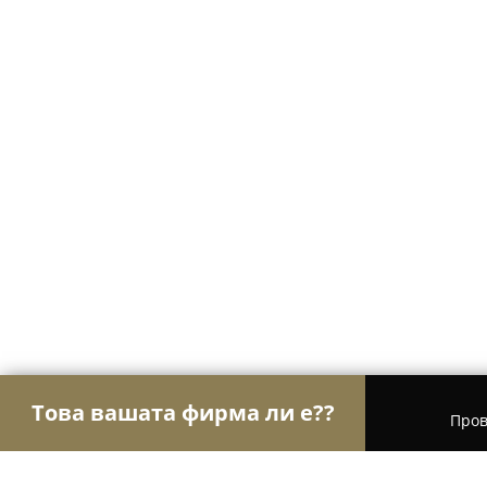
Това вашата фирма ли е??
Пров