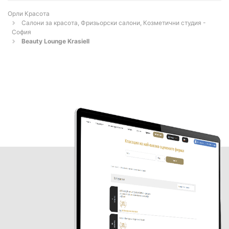
Орли Красота
Салони за красота, Фризьорски салони, Козметични студия -
София
Beauty Lounge Krasiell