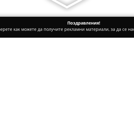
Поздравления!
ерете как можете да получите рекламни материали, за да се нас
 салони, Козметични студия - Шумен
Лавена АД
Относно компанията:
Лавена АД
представлява бълг
сферата на производството н
етерични масла. Основана пр
наложила като един от водещ
Покажи повече >>
извън страната.
Сред продуктите ѝ са различ
семейството, като включват