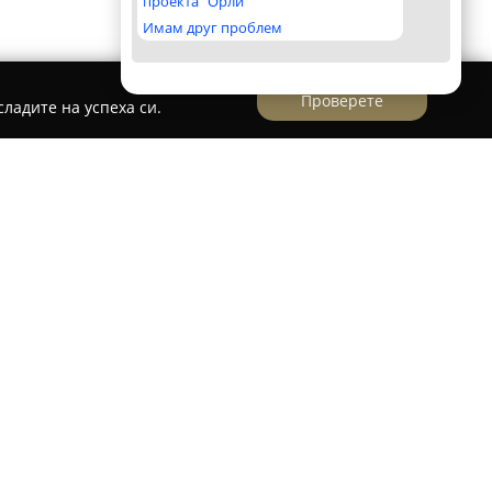
проекта "Орли"
Имам друг проблем
Проверете
ладите на успеха си.
арска фирма с повече от 60 години опит в
а висококачествени козметични изделия и
ез 1962 година в град Шумен, компанията се е
ите производители на пазара в България и
ни предложения за всички членове на
 специализирани козметични решения за