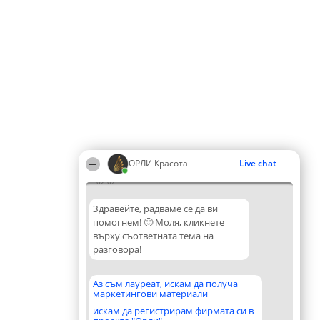
ОРЛИ Красота
Live chat
02:02
Здравейте, радваме се да ви
помогнем! 🙂 Моля, кликнете
върху съответната тема на
разговора!
Аз съм лауреат, искам да получа
маркетингови материали
искам да регистрирам фирмата си в