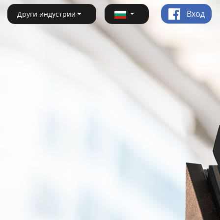
Вход
Други индустрии