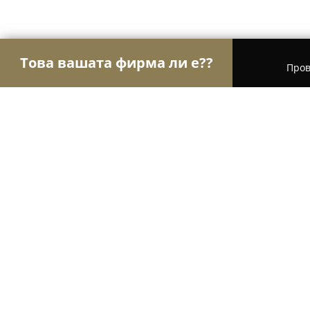
Това вашата фирма ли е??
Пров
Орли Красота
Салони за красота, Фризьорски
Лавена АД
8.8
(36)
Шумен, ул. „Индустриална“ 51