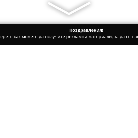
Поздравления!
ерете как можете да получите рекламни материали, за да се нас
 салони, Козметични студия - София
Luxio Bulgaria
Относно компанията:
Луксио България
се утвържд
професионални продукти за 
Компанията е официален пре
Luxio by Akzentz, StraDerm и 
Покажи повече >>
висококачествени решения на
Основен акцент в политиката