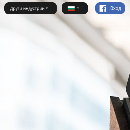
Вход
Други индустрии