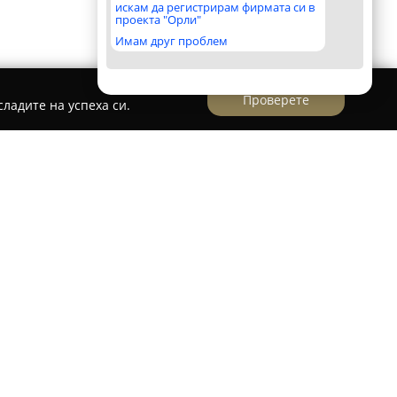
искам да регистрирам фирмата си в
проекта "Орли"
Имам друг проблем
Проверете
ладите на успеха си.
ава като основен дистрибутор на
маникюр и педикюр на пазара в България.
дставител на международни брандове като
FEDUA, което ѝ позволява да предлага
 професионалистите в сектора на красотата.
 ѝ e върху иновационните подходи и