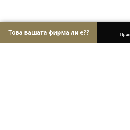
Това вашата фирма ли е??
Пров
Орли Красота
Салони за красота, Фризьорски
Luxio Bulgaria
9.3
(38)