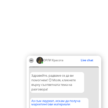
ОРЛИ Красота
Live chat
06:47
Здравейте, радваме се да ви
помогнем! 🙂 Моля, кликнете
върху съответната тема на
разговора!
Аз съм лауреат, искам да получа
маркетингови материали