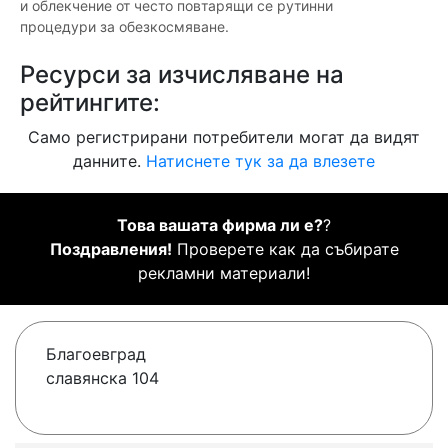
и облекчение от често повтарящи се рутинни
процедури за обезкосмяване.
Ресурси за изчисляване на
рейтингите:
Само регистрирани потребители могат да видят
данните.
Натиснете тук за да влезете
Това вашата фирма ли е?
?
Поздравления!
Проверете как да събирате
рекламни материали!
Благоевград
славянска 104