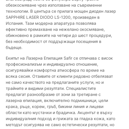
обезкосмяване чрез използване на съвременни
технологии. В центъра се прилага мощен диоден лазер
SAPPHIRE LASER DIODO LS-1200, произведен в
Испания. Тази модерна апаратура позволява
ефективно премахване на нежелано окосмяване,
обикновено в рамките на четири до шест процедури,
без необходимост от поддържащи посещения в
бъдеще.
Екипът на Лазерна Епилация Safir се отличава с висок
професионализъм и индивидуално отношение,
осигурявайки комфортна атмосфера по време на
всяка сесия. Отзивите от клиенти редовно отбелязват
не само качеството на предлаганите услуги, но и
трайните и видими резултати. Специалистите
предлагат разнообразие от зони за третиране с
лазерна епилация, включително подмишници, цели
крака, ръце, корем, гръб, бикини линия и лицеви
области като мустачки и брадичка. Акцентът е върху
индивидуалния подход и грижата за гладка кожа, като
методът осигурява не само естетически резултати, но