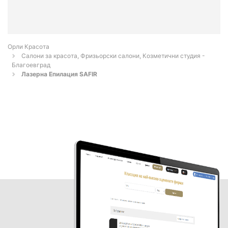
Орли Красота
Салони за красота, Фризьорски салони, Козметични студия -
Благоевград
Лазерна Епилация SAFIR