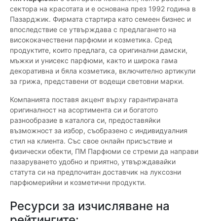
сектора на красотата и е основана през 1992 година в
Пазарджик. Фирмата стартира като семеен бизнес и
впоследствие се утвърждава с предлагането на
висококачествени парфюми и козметика. Сред
продуктите, които предлага, са оригинални дамски,
мъжки и унисекс парфюми, както и широка гама
декоративна и бяла козметика, включително артикули
за грижа, представени от водещи световни марки.
Компанията поставя акцент върху гарантираната
оригиналност на асортимента си и богатото
разнообразие в каталога си, предоставяйки
възможност за избор, съобразено с индивидуалния
стил на клиента. Със свое онлайн присъствие и
физически обекти, ПМ Парфюми се стреми да направи
пазаруването удобно и приятно, утвърждавайки
статута си на предпочитан доставчик на луксозни
парфюмерийни и козметични продукти.
Ресурси за изчисляване на
рейтингите: