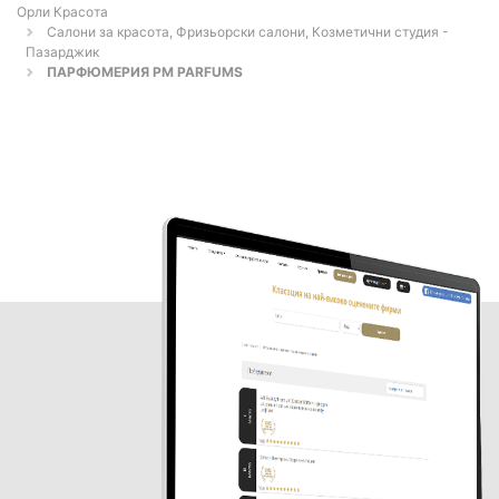
Орли Красота
Салони за красота, Фризьорски салони, Козметични студия -
Пазарджик
ПАРФЮМЕРИЯ PM PARFUMS